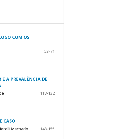
ÁLOGO COM OS
53-71
 E A PREVALÊNCIA DE
6
ade
118-132
E CASO
Morelli Machado
148-155