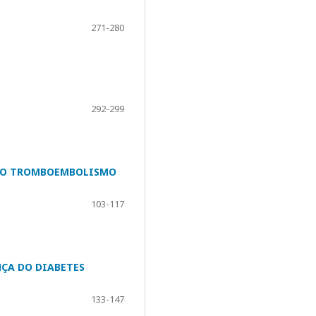
271-280
292-299
 DO TROMBOEMBOLISMO
103-117
NÇA DO DIABETES
133-147