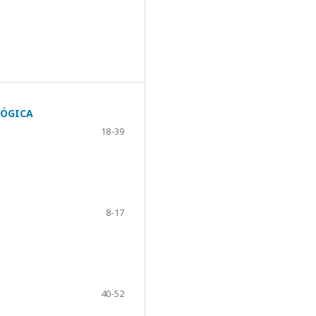
LÓGICA
18-39
8-17
40-52