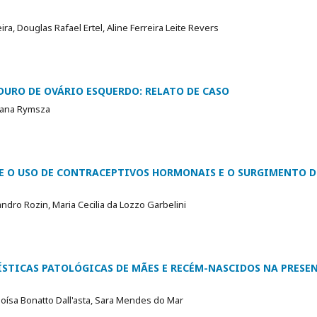
a, Douglas Rafael Ertel, Aline Ferreira Leite Revers
URO DE OVÁRIO ESQUERDO: RELATO DE CASO
ciana Rymsza
RE O USO DE CONTRACEPTIVOS HORMONAIS E O SURGIMENTO
ndro Rozin, Maria Cecilia da Lozzo Garbelini
ÍSTICAS PATOLÓGICAS DE MÃES E RECÉM-NASCIDOS NA PRESE
L
oísa Bonatto Dall'asta, Sara Mendes do Mar