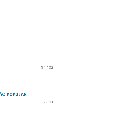
84-102
ÇÃO POPULAR
72-83