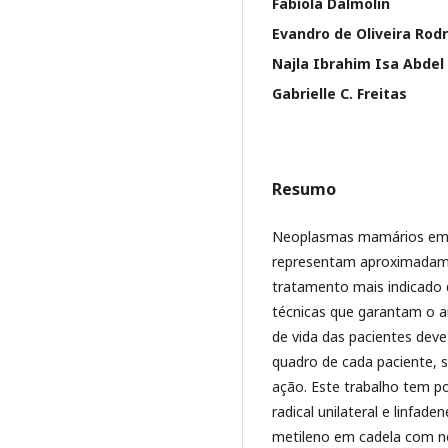
Fabíola Dalmolin
Evandro de Oliveira Rod
Najla Ibrahim Isa Abdel
Gabrielle C. Freitas
Resumo
Neoplasmas mamários em c
representam aproximadam
tratamento mais indicado 
técnicas que garantam o a
de vida das pacientes dev
quadro de cada paciente, 
ação. Este trabalho tem p
radical unilateral e linfad
metileno em cadela com ne