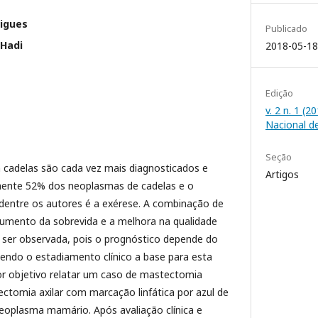
rigues
Publicado
 Hadi
2018-05-18
Edição
v. 2 n. 1 (
Nacional d
Seção
adelas são cada vez mais diagnosticados e
Artigos
ente 52% dos neoplasmas de cadelas e o
dentre os autores é a exérese. A combinação de
umento da sobrevida e a melhora na qualidade
e ser observada, pois o prognóstico depende do
sendo o estadiamento clínico a base para esta
or objetivo relatar um caso de mastectomia
enectomia axilar com marcação linfática por azul de
oplasma mamário. Após avaliação clínica e