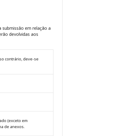
da submissão em relação a
erão devolvidas aos
aso contrário, deve-se
hado (exceto em
rma de anexos.