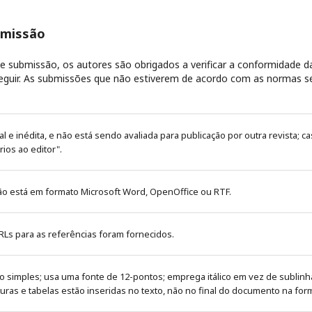
bmissão
 submissão, os autores são obrigados a verificar a conformidade 
 seguir. As submissões que não estiverem de acordo com as normas s
al e inédita, e não está sendo avaliada para publicação por outra revista; c
rios ao editor".
o está em formato Microsoft Word, OpenOffice ou RTF.
RLs para as referências foram fornecidos.
o simples; usa uma fonte de 12-pontos; emprega itálico em vez de sublin
guras e tabelas estão inseridas no texto, não no final do documento na fo