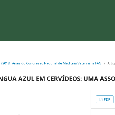
. 1 (2018): Anais do Congresso Nacional de Medicina Veterinária FAG
/
Arti
NGUA AZUL EM CERVÍDEOS: UMA ASS
PDF