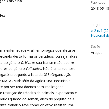
rges Carvalho
Publicado
2018-05-18
ilva
Edição
v. 2 n. 1 (
Nacional d
Seção
uma enfermidade viral hemorrágica que afeta os
Artigos
rcando desta forma os cervídeos, ou seja, alces,
nte ao gênero
Orbivirus
sua transmissão ocorre
tores do gênero
Culicoides
. Não é uma zoonose
igatória segundo a lista da OIE (Organização
 MAPA (Ministério da Agricultura, Pecuária e
te por ser uma doença com implicações
 restrição de trânsito de animais, exportação e
víduos quanto do sêmen, além do prejuízo pela
ente trabalho teve como objetivo realizar uma