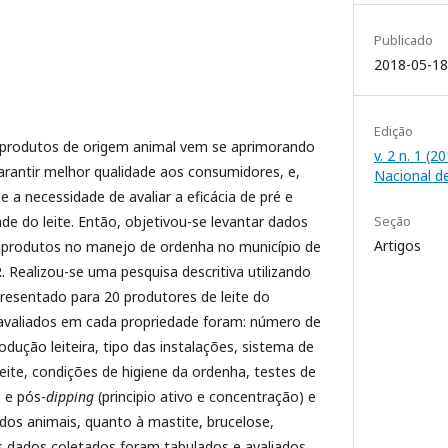
Publicado
2018-05-18
Edição
 produtos de origem animal vem se aprimorando
v. 2 n. 1 (
arantir melhor qualidade aos consumidores, e,
Nacional d
e a necessidade de avaliar a eficácia de pré e
ade do leite. Então, objetivou-se levantar dados
Seção
Artigos
s produtos no manejo de ordenha no município de
 Realizou-se uma pesquisa descritiva utilizando
resentado para 20 produtores de leite do
avaliados em cada propriedade foram: número de
dução leiteira, tipo das instalações, sistema de
eite, condições de higiene da ordenha, testes de
é e pós-
dipping
(principio ativo e concentração) e
os animais, quanto à mastite, brucelose,
s dados coletados foram tabulados e avaliados