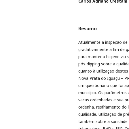
Carlos Adriano Crestani
Resumo
Atualmente a inspeção de
gradativamente a fim de g
para manter a higiene viu-s
pós-dipping sobre a qualid
quanto à utilização deste
Nova Prata do Iguaçu – PR.
um questionário que foi ap
município. Os parâmetros 
vacas ordenhadas e sua pro
ordenha, resfriamento do l
qualidade, utilização de pr
também sobre a sanidade d
tuberculose, BVD e IBR. O