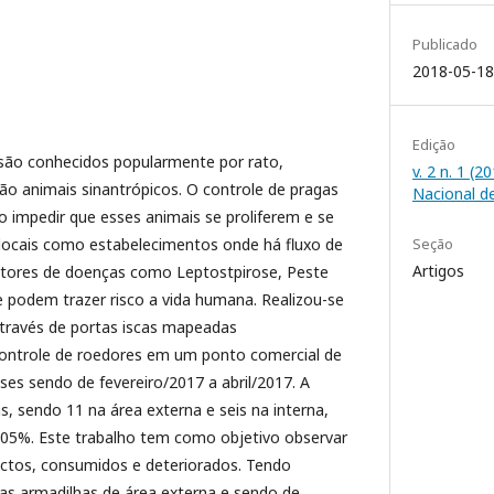
Publicado
2018-05-18
Edição
ão conhecidos popularmente por rato,
v. 2 n. 1 (
o animais sinantrópicos. O controle de pragas
Nacional d
 impedir que esses animais se proliferem e se
 locais como estabelecimentos onde há fluxo de
Seção
Artigos
etores de doenças como Leptostpirose, Peste
e podem trazer risco a vida humana. Realizou-se
através de portas iscas mapeadas
controle de roedores em um ponto comercial de
es sendo de fevereiro/2017 a abril/2017. A
s, sendo 11 na área externa e seis na interna,
05%. Este trabalho tem como objetivo observar
ctos, consumidos e deteriorados. Tendo
nas armadilhas de área externa e sendo de