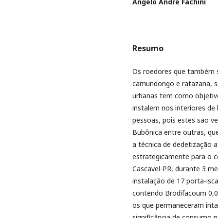
Angelo André Fachini
Resumo
Os roedores que também s
camundongo e ratazana, sã
urbanas tem como objetivo
instalem nos interiores de
pessoas, pois estes são v
Bubônica entre outras, qu
a técnica de dedetização 
estrategicamente para o 
Cascavel-PR, durante 3 mes
instalação de 17 porta-isca
contendo Brodifacoum 0,0
os que permaneceram inta
significância de consumo 