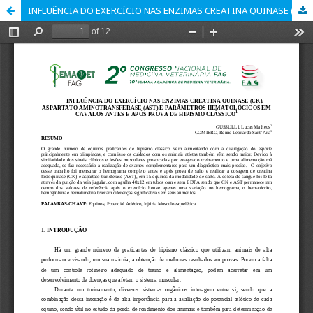
INFLUÊNCIA DO EXERCÍCIO NAS ENZIMAS CREATINA QUINASE (CK), ASPARTATO AMINOTRANSFERASE (AST) E PARÂMETROS HEMATOLÓGICOS EM CAVALOS ANTES E APÓS PROVA DE HIPISMO CLÁSSICO