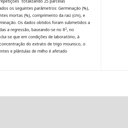
repetições totalizando 25 parcelas
iados os seguintes parâmetros: Germinação (%),
tes mortas (%), comprimento da raiz (cm), e
erminação. Os dados obtidos foram submetidos a
2
das a regressão, baseando-se no R
, no
clui-se que em condições de laboratório, à
oncentração do extrato de trigo mourisco, o
tes e plântulas de milho é afetado