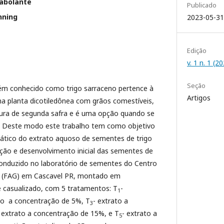
abolante
Publicado
nning
2023-05-31
Edição
v. 1 n. 1 (
Seção
ém conhecido como trigo sarraceno pertence à
Artigos
ma planta dicotiledônea com grãos comestíveis,
tura de segunda safra e é uma opção quando se
o. Deste modo este trabalho tem como objetivo
lopático do extrato aquoso de sementes de trigo
ção e desenvolvimento inicial das sementes de
conduzido no laboratório de sementes do Centro
cz (FAG) em Cascavel PR, montado em
 casualizado, com 5 tratamentos: T
-
1
to a concentração de 5%, T
- extrato a
3
 extrato a concentração de 15%, e T
- extrato a
5