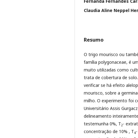
Fernanda Fernandes Car
Claudia Aline Neppel He
Resumo
O trigo mourisco ou tamb
família polygonaceae, é u
muito utilizadas como cul
trata de cobertura de sol
verificar se há efeito ale
mourisco, sobre a germina
milho. O experimento foi 
Universitário Assis Gurga
delineamento inteiramente
testemunha 0%, T
- extra
2
concentração de 10% , T
-
4