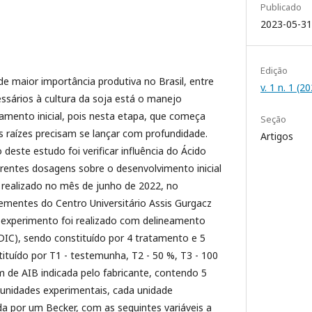
Publicado
2023-05-31
Edição
de maior importância produtiva no Brasil, entre
v. 1 n. 1 (
ssários à cultura da soja está o manejo
mento inicial, pois nesta etapa, que começa
Seção
s raízes precisam se lançar com profundidade.
Artigos
deste estudo foi verificar influência do Ácido
ferentes dosagens sobre o desenvolvimento inicial
 realizado no mês de junho de 2022, no
sementes do Centro Universitário Assis Gurgacz
O experimento foi realizado com delineamento
DIC), sendo constituído por 4 tratamento e 5
ituído por T1 - testemunha, T2 - 50 %, T3 - 100
 de AIB indicada pelo fabricante, contendo 5
 unidades experimentais, cada unidade
da por um Becker, com as seguintes variáveis a