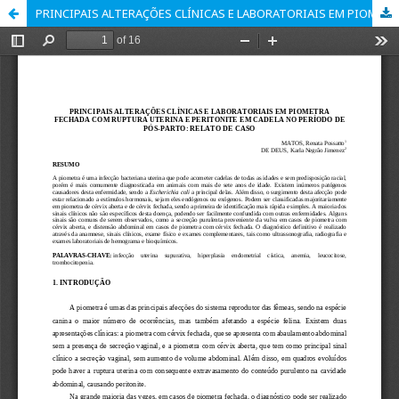
PRINCIPAIS ALTERAÇÕES CLÍNICAS E LABORATORIAIS EM PIOMETRA FECHADA COM RUPTURA UTERINA E PERITONITE EM CADELA NO PERÍODO DE PÓS-PARTO: RELATO DE CASO