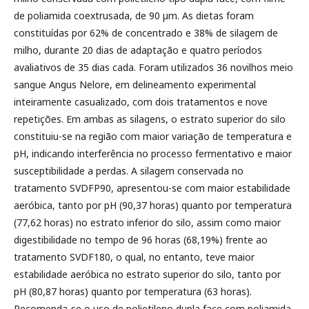
de poliamida coextrusada, de 90 µm. As dietas foram
constituídas por 62% de concentrado e 38% de silagem de
milho, durante 20 dias de adaptação e quatro períodos
avaliativos de 35 dias cada. Foram utilizados 36 novilhos meio
sangue Angus Nelore, em delineamento experimental
inteiramente casualizado, com dois tratamentos e nove
repetições. Em ambas as silagens, o estrato superior do silo
constituiu-se na região com maior variação de temperatura e
pH, indicando interferência no processo fermentativo e maior
susceptibilidade a perdas. A silagem conservada no
tratamento SVDFP90, apresentou-se com maior estabilidade
aeróbica, tanto por pH (90,37 horas) quanto por temperatura
(77,62 horas) no estrato inferior do silo, assim como maior
digestibilidade no tempo de 96 horas (68,19%) frente ao
tratamento SVDF180, o qual, no entanto, teve maior
estabilidade aeróbica no estrato superior do silo, tanto por
pH (80,87 horas) quanto por temperatura (63 horas).
Recomenda-se o uso de polietileno dupla face com poliamida