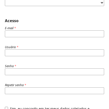
Acesso
E-mail
*
Usuário
*
Senha
*
Repetir senha
*
Sim, eu concordo em ter meus dados coletados e