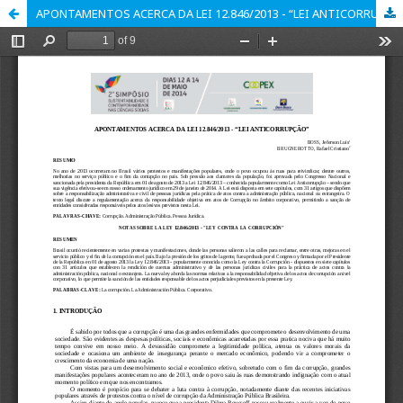
APONTAMENTOS ACERCA DA LEI 12.846/2013 - “LEI ANTICORRUPÇÃO”