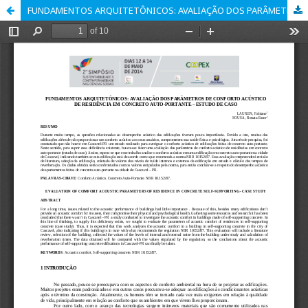
FUNDAMENTOS ARQUITETÔNICOS: AVALIAÇÃO DOS PARÂMETROS DE CONFORTO ACÚSTICO DE RESIDÊNCIA EM CONCRETO AUTO-PORTANTE – ESTUDO DE CASO