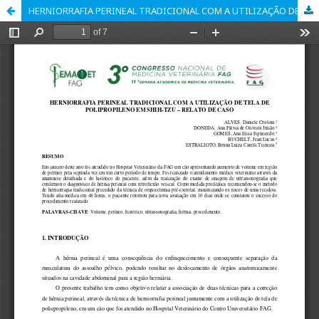
HERNIORRAFIA PERINEAL TRADICIONAL COM A UTILIZAÇÃO DE TELA DE POLIPROPILENO EM SHIH-TZU – RELATO DE CASO