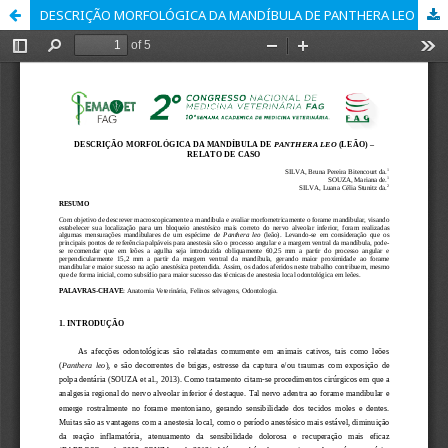
DESCRIÇÃO MORFOLÓGICA DA MANDÍBULA DE PANTHERA LEO (LEÃO) – RELATO DE CASO