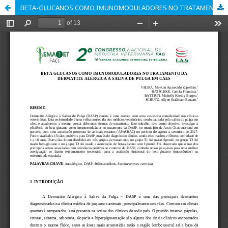
BETA-GLUCANOS COMO IMUNOMODULADORES NO TRATAMENTO DA DERMATITE ALÉRGICA À SALIVA DE PULGA EM CÃES