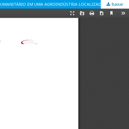
Baixar
AVALIAÇÃO DOS PARÂMETROS DE SANGRIA E INSENSIBILIZAÇÃO QUE CONFIGURAM O ABATE DE SUÍNOS VISANDO O ABATE HUMANITÁRIO EM UMA AGROINDÚSTRIA LOCALIZADA NO MUNICÍPIO DE SANTA HELENA/PR